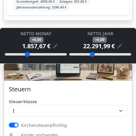
Grundentgelt:
4095,00
€
Zulagen:
951,88
€
Jahressonderzahlung:
3296,48
€
NETTO MONAT
NETTO JAHR
+0,00
+0,00
€
€
Hier das das reale monatliche Netto angeze
Hier das das rea
Slider Netto Monate
Slider Netto Jahr
Ziehen Sie den Schieberegler, um das monatliche Netto z
Ziehen Sie den Schieberegler,
Einstellungen für Lohnsteuer, Steuerkl
Steuern
Steuerklasse
Kirchensteuerpflichtig
Kinder vorhanden