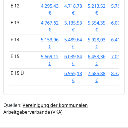
E 12
4.295,43
4.718,78
5.213,52
5.762,4
€
€
€
€
E 13
4.767,62
5.135,53
5.554,35
6.009,0
€
€
€
€
E 14
5.153,96
5.489,64
5.928,03
6.414,5
€
€
€
€
E 15
5.669,12
6.039,84
6.453,36
7.017,8
€
€
€
€
E 15 Ü
6.955,18
7.685,88
8.378,1
€
€
€
Quellen:
Vereinigung der kommunalen
Arbeitgeberverbände (VKA)