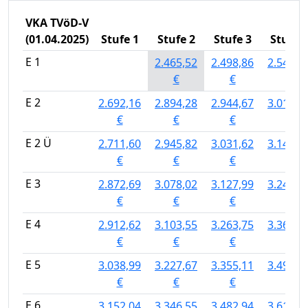
VKA TVöD-V
(01.04.2025)
Stufe 1
Stufe 2
Stufe 3
Stufe 4
E 1
2.465,52
2.498,86
2.540,5
€
€
€
E 2
2.692,16
2.894,28
2.944,67
3.016,5
€
€
€
€
E 2 Ü
2.711,60
2.945,82
3.031,62
3.146,0
€
€
€
€
E 3
2.872,69
3.078,02
3.127,99
3.242,2
€
€
€
€
E 4
2.912,62
3.103,55
3.263,75
3.363,4
€
€
€
€
E 5
3.038,99
3.227,67
3.355,11
3.490,0
€
€
€
€
E 6
3.152,04
3.346,55
3.482,94
3.617,9