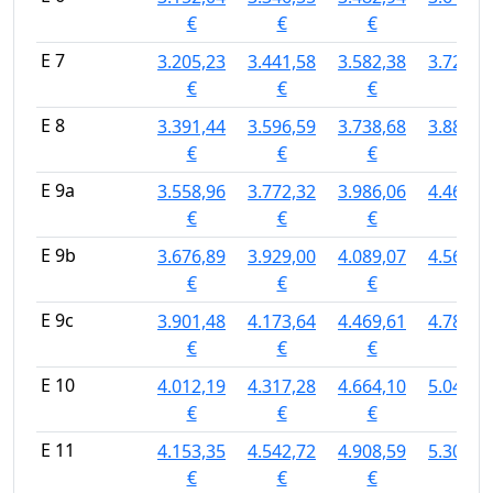
€
€
€
€
E 7
3.205,23
3.441,58
3.582,38
3.724,4
€
€
€
€
E 8
3.391,44
3.596,59
3.738,68
3.883,6
€
€
€
€
E 9a
3.558,96
3.772,32
3.986,06
4.461,8
€
€
€
€
E 9b
3.676,89
3.929,00
4.089,07
4.562,7
€
€
€
€
E 9c
3.901,48
4.173,64
4.469,61
4.788,5
€
€
€
€
E 10
4.012,19
4.317,28
4.664,10
5.040,2
€
€
€
€
E 11
4.153,35
4.542,72
4.908,59
5.305,5
€
€
€
€