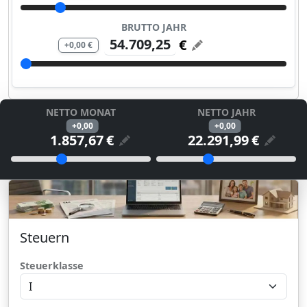
Gehalt in Tarifstufen anpassen
Ziehen Sie den Schieberegler, um das monatliche Brutt
BRUTTO JAHR
€
+0,00 €
Gehalt in Tarifstufen anpassen
Ziehen Sie den Schieberegler, um das jährliche Brutto 
NETTO MONAT
NETTO JAHR
+0,00
+0,00
€
€
Hier das das reale monatliche Netto angeze
Hier das das rea
Slider Netto Monate
Slider Netto Jahr
Ziehen Sie den Schieberegler, um das monatliche Netto z
Ziehen Sie den Schieberegler,
Einstellungen für Lohnsteuer, Steuerkl
Steuern
Steuerklasse