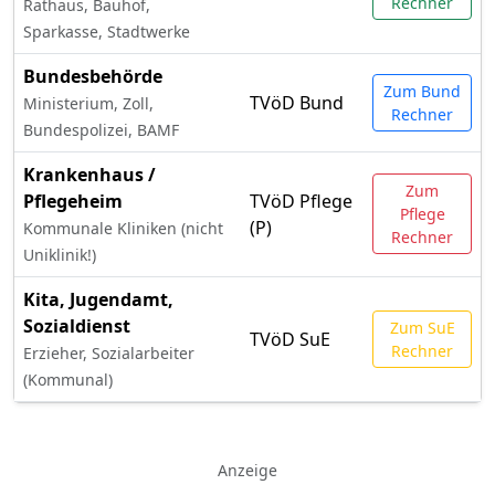
Rechner
Rathaus, Bauhof,
Sparkasse, Stadtwerke
Bundesbehörde
Zum Bund
TVöD Bund
Ministerium, Zoll,
Rechner
Bundespolizei, BAMF
Krankenhaus /
Zum
Pflegeheim
TVöD Pflege
Pflege
(P)
Kommunale Kliniken (nicht
Rechner
Uniklinik!)
Kita, Jugendamt,
Sozialdienst
Zum SuE
TVöD SuE
Rechner
Erzieher, Sozialarbeiter
(Kommunal)
Anzeige