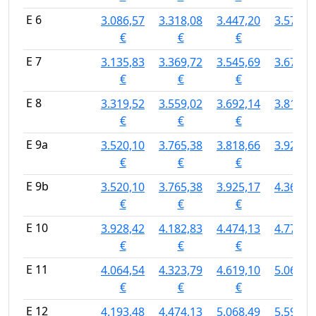
E 6
3.086,57
3.318,08
3.447,20
3.578,9
€
€
€
€
E 7
3.135,83
3.369,72
3.545,69
3.678,8
€
€
€
€
E 8
3.319,52
3.559,02
3.692,14
3.818,6
€
€
€
€
E 9a
3.520,10
3.765,38
3.818,66
3.925,1
€
€
€
€
E 9b
3.520,10
3.765,38
3.925,17
4.366,7
€
€
€
€
E 10
3.928,42
4.182,83
4.474,13
4.771,2
€
€
€
€
E 11
4.064,54
4.323,79
4.619,10
5.068,4
€
€
€
€
E 12
4.193,48
4.474,13
5.068,49
5.590,3