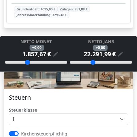
Grundentgelt:
4095,00
€
Zulagen:
951,88
€
Jahressonderzahlung:
3296,48
€
NETTO MONAT
NETTO JAHR
+0,00
+0,00
€
€
Hier das das reale monatliche Netto angeze
Hier das das rea
Slider Netto Monate
Slider Netto Jahr
Ziehen Sie den Schieberegler, um das monatliche Netto z
Ziehen Sie den Schieberegler,
Einstellungen für Lohnsteuer, Steuerkl
Steuern
Steuerklasse
Kirchensteuerpflichtig