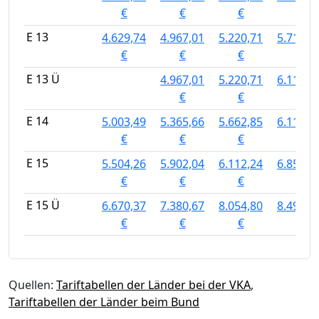
€
€
€
€
E 13
4.629,74
4.967,01
5.220,71
5.713,5
€
€
€
€
E 13 Ü
4.967,01
5.220,71
6.112,2
€
€
€
E 14
5.003,49
5.365,66
5.662,85
6.112,2
€
€
€
€
E 15
5.504,26
5.902,04
6.112,24
6.858,8
€
€
€
€
E 15 Ü
6.670,37
7.380,67
8.054,80
8.496,9
€
€
€
€
Quellen:
Tariftabellen der Länder bei der VKA
,
Tariftabellen der Länder beim Bund