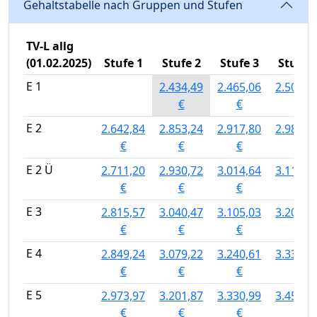
Gehaltstabelle nach Gruppen und Stufen
TV-L allg
(01.02.2025)
Stufe 1
Stufe 2
Stufe 3
Stufe 4
E 1
2.434,49
2.465,06
2.501,7
€
€
€
E 2
2.642,84
2.853,24
2.917,80
2.982,3
€
€
€
€
E 2 Ü
2.711,20
2.930,72
3.014,64
3.117,9
€
€
€
€
E 3
2.815,57
3.040,47
3.105,03
3.208,3
€
€
€
€
E 4
2.849,24
3.079,22
3.240,61
3.330,9
€
€
€
€
E 5
2.973,97
3.201,87
3.330,99
3.453,6
€
€
€
€